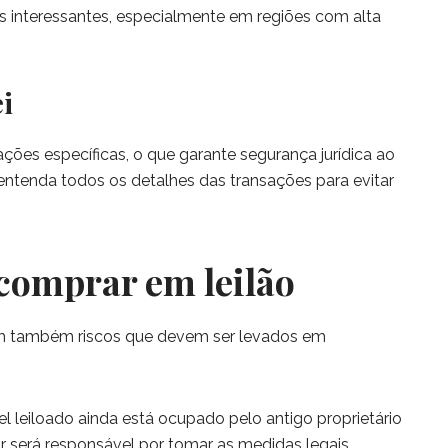
os interessantes, especialmente em regiões com alta
i
ações específicas, o que garante segurança jurídica ao
entenda todos os detalhes das transações para evitar
 comprar em leilão
em também riscos que devem ser levados em
l leiloado ainda está ocupado pelo antigo proprietário
r será responsável por tomar as medidas legais