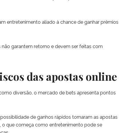
m entretenimento aliado à chance de ganhar prêmios
s não garantem retorno e devem ser feitas com
riscos das apostas online
como diversão, o mercado de bets apresenta pontos
a possibilidade de ganhos rápidos tornaram as apostas
nto, o que começa como entretenimento pode se
nças.