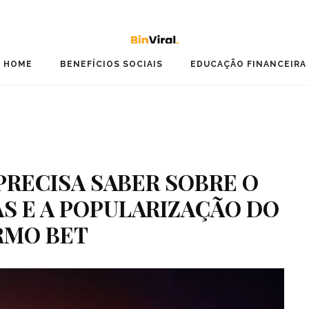
HOME
BENEFÍCIOS SOCIAIS
EDUCAÇÃO FINANCEIRA
PRECISA SABER SOBRE O
S E A POPULARIZAÇÃO DO
RMO BET