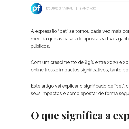
EQUIPE BINVIRAL
1 ANO AGO
A expressão “bet” se tornou cada vez mais co
medida que as casas de apostas virtuais ganh
públicos.
Com um crescimento de 89% entre 2020 e 202
online trouxe impactos significativos, tanto p
Este artigo vai explicar o significado de “bet
seus impactos e como apostar de forma segu
O que significa a ex